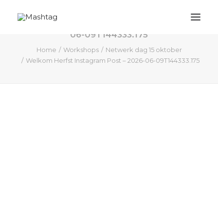
Welkom Herfst Instagram Post – 2026-
06-09T144333.175
Home
Workshops
Netwerk dag 15 oktober
Mashtag
Welkom Herfst Instagram Post – 2026-06-09T144333.175
Actuele inzichten / blogs
M# shop
Kennismaken
Trendanalyse / branche inzicht
Contact